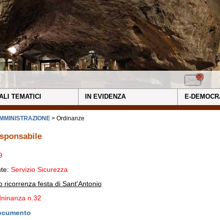
ALI TEMATICI
IN EVIDENZA
E-DEMOCR
MMINISTRAZIONE
> Ordinanze
sponsabile
9
nte:
Servizio Sicurezza
to ricorrenza festa di Sant'Antonio
ninanza n.32
documento