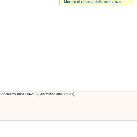
Motore di ricerca delle ordinanze
4.566200 fax 0884.566212 (Centralino 0884.566111)