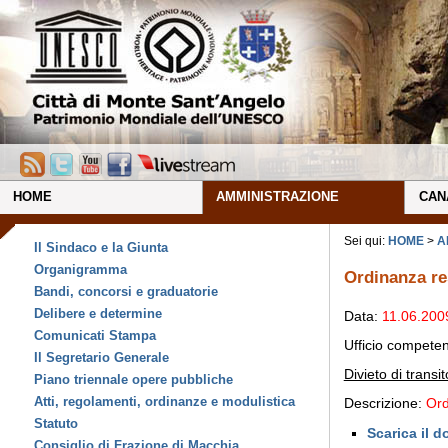
HOME
AMMINISTRAZIONE
CAN
Sei qui:
HOME
>
A
Il Sindaco e la Giunta
Organigramma
Ordinanza re
Bandi, concorsi e graduatorie
Delibere e determine
Data:
11.06.200
Comunicati Stampa
Ufficio compete
Il Segretario Generale
Divieto di transi
Piano triennale opere pubbliche
Atti, regolamenti, ordinanze e modulistica
Descrizione:
Ord
Statuto
Scarica il 
Consiglio di Frazione di Macchia