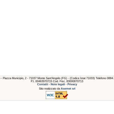
lo - Piazza Municipio, 2 - 71037 Monte Sant'Angelo (FG) - (Codice Istat 71033) Telefono 088
P.I. 00463970715 Cod. Fisc. 83000870713
Contatti
-
Note legali
-
Privacy
Sito realizzato da
Asernet srl