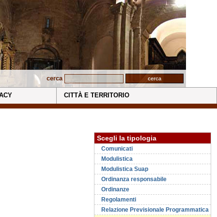
cerca
ACY
CITTÀ E TERRITORIO
Scegli la tipologia
Comunicati
Modulistica
Modulistica Suap
Ordinanza responsabile
Ordinanze
Regolamenti
Relazione Previsionale Programmatica