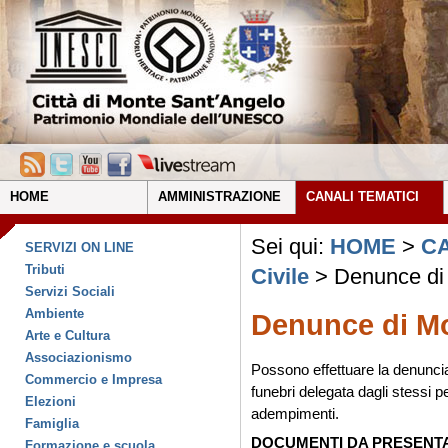
HOME
AMMINISTRAZIONE
CANALI TEMATICI
Sei qui:
HOME
>
CA
SERVIZI ON LINE
Tributi
Civile
> Denunce di
Servizi Sociali
Ambiente
Denunce di M
Arte e Cultura
Associazionismo
Possono effettuare la denuncia
Commercio e Impresa
funebri delegata dagli stessi per
Elezioni
adempimenti.
Famiglia
DOCUMENTI DA PRESENT
Formazione e scuola