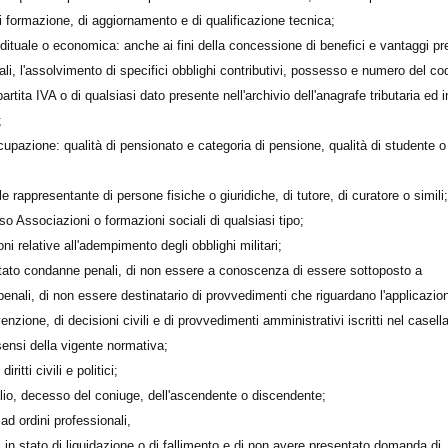
di formazione, di aggiornamento e di qualificazione tecnica;
dituale o economica: anche ai fini della concessione di benefici e vantaggi pre
ali, l'assolvimento di specifici obblighi contributivi, possesso e numero del co
partita IVA o di qualsiasi dato presente nell'archivio dell'anagrafe tributaria ed 
;
cupazione: qualità di pensionato e categoria di pensione, qualità di studente o
ale rappresentante di persone fisiche o giuridiche, di tutore, di curatore o simili
sso Associazioni o formazioni sociali di qualsiasi tipo;
oni relative all'adempimento degli obblighi militari;
rtato condanne penali, di non essere a conoscenza di essere sottoposto a
enali, di non essere destinatario di provvedimenti che riguardano l'applicazio
enzione, di decisioni civili e di provvedimenti amministrativi iscritti nel casella
 sensi della vigente normativa;
ritti civili e politici;
glio, decesso del coniuge, dell'ascendente o discendente;
d ordini professionali,
i in stato di liquidazione o di fallimento e di non avere presentato domanda di