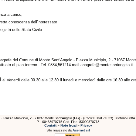
enza a carico;
 diretta conoscenza dell'interessato
egistri dello Stato Civile.
Anagrafe del Comune di Monte Sant'Angelo - Piazza Municipio, 2 - 71037 Mont
situato al pian terreno - Tel. 0884,561214 mail:anagrafe@montesantangelo.it
Ì al Venerdì dalle 09.30 alle 12.30 Il lunedì e mercoledì dalle ore 16.30 alle or
lo - Piazza Municipio, 2 - 71037 Monte Sant'Angelo (FG) - (Codice Istat 71033) Telefono 088
P.I. 00463970715 Cod. Fisc. 83000870713
Contatti
-
Note legali
-
Privacy
Sito realizzato da
Asernet srl