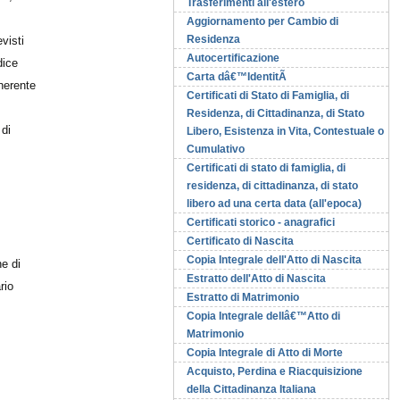
Trasferimenti all'estero
Aggiornamento per Cambio di
Residenza
visti
Autocertificazione
dice
Carta dâ€™IdentitÃ
inerente
Certificati di Stato di Famiglia, di
Residenza, di Cittadinanza, di Stato
 di
Libero, Esistenza in Vita, Contestuale o
Cumulativo
Certificati di stato di famiglia, di
;
residenza, di cittadinanza, di stato
libero ad una certa data (all'epoca)
Certificati storico - anagrafici
Certificato di Nascita
Copia Integrale dell'Atto di Nascita
ne di
Estratto dell'Atto di Nascita
rio
Estratto di Matrimonio
Copia Integrale dellâ€™Atto di
Matrimonio
Copia Integrale di Atto di Morte
Acquisto, Perdina e Riacquisizione
della Cittadinanza Italiana