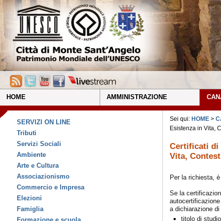
HOME
AMMINISTRAZIONE
CAN
Sei qui:
HOME
>
C
SERVIZI ON LINE
Esistenza in Vita,
Tributi
Servizi Sociali
Certificati d
Ambiente
Vita, Contes
Arte e Cultura
Associazionismo
Per la richiesta, è
Commercio e Impresa
Se la certificazio
Elezioni
autocertificazione
a dichiarazione di
Famiglia
titolo di stud
Formazione e scuola