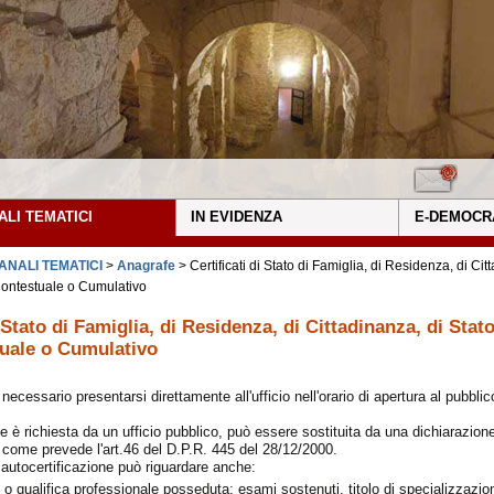
ALI TEMATICI
IN EVIDENZA
E-DEMOCR
ANALI TEMATICI
>
Anagrafe
> Certificati di Stato di Famiglia, di Residenza, di Cit
 Contestuale o Cumulativo
i Stato di Famiglia, di Residenza, di Cittadinanza, di Stat
tuale o Cumulativo
 necessario presentarsi direttamente all'ufficio nell'orario di apertura al pubblic
ne è richiesta da un ufficio pubblico, può essere sostituita da una dichiarazione
 come prevede l'art.46 del D.P.R. 445 del 28/12/2000.
 autocertificazione può riguardare anche:
io o qualifica professionale posseduta: esami sostenuti, titolo di specializzazio