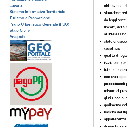
Lavoro
abilitazione, 
Sistema Informativo Territoriale
situazione red
Turismo e Promozione
da leggi speci
Piano Urbanistico Generale (PUG)
fiscale, della 
Stato Civile
all'interessato
Anagrafe
stato di disoc
casalinga;
qualità di leg
iscrizioni pre
tutte le posizi
non aver ripo
procedimenti p
misure di prev
giudiziario ai
godimento dei di
nascita del fi
appartenenza a
di non trovars