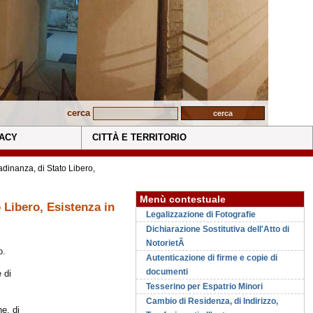
cerca
ACY
CITTÀ E TERRITORIO
tadinanza, di Stato Libero,
Menù contestuale
o Libero, Esistenza in
Legalizzazione di Fotografie
Dichiarazione Sostitutiva dell'Atto di
NotorietÃ
o.
Autenticazione di firme e copie di
documenti
 di
Tesserino per Espatrio Minori
Cambio di Residenza, di Indirizzo,
ne, di