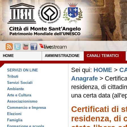
HOME
AMMINISTRAZIONE
CANALI TEMATICI
Sei qui:
HOME
>
CA
SERVIZI ON LINE
Tributi
Anagrafe
> Certifica
Servizi Sociali
residenza, di cittadi
Ambiente
una certa data (all'e
Arte e Cultura
Associazionismo
Certificati di s
Commercio e Impresa
Elezioni
residenza, di 
Famiglia
Formazione e scuola