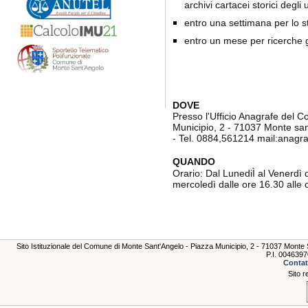
archivi cartacei storici degli u
entro una settimana per lo st
entro un mese per ricerche 
DOVE
Presso l'Ufficio Anagrafe del 
Municipio, 2 - 71037 Monte san
- Tel. 0884,561214 mail:anagr
QUANDO
Orario: Dal LunediÌ al Venerdì d
mercoledì dalle ore 16.30 alle 
Sito Istituzionale del Comune di Monte Sant'Angelo - Piazza Municipio, 2 - 71037 Mont
P.I. 004639
Contat
Sito r