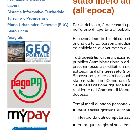
stato libero a
Lavoro
(all'epoca)
Sistema Informativo Territoriale
Turismo e Promozione
Per la richiesta, è necessario p
Piano Urbanistico Generale (PUG)
nell'orario di apertura al pubbli
Stato Civile
Anagrafe
Eccezionalmente il certificato 
anche da terza persona median
ed esibizione di documento di i
Tutti questi tipi di certificazion
pubblica Amministrazione o ad u
possono essere sostituiti da dic
sottoscritta dall'interessato (no
Si possono fornire certificazion
state residenti nel Comune di 
Se la certificazione riguarda i
residente nel Comune di Mont
decesso.
Tempi medi di attesa possono v
nella stessa giornata di richi
rilevare da dati computerizza
entro quattro giorni se la cer