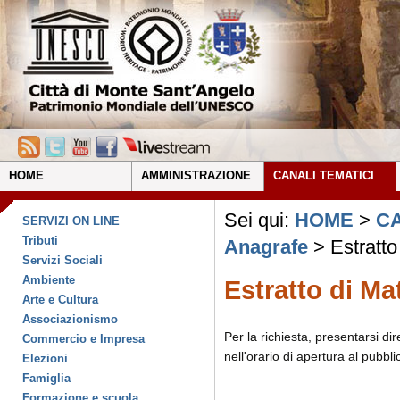
HOME
AMMINISTRAZIONE
CANALI TEMATICI
Sei qui:
HOME
>
CA
SERVIZI ON LINE
Tributi
Anagrafe
> Estratto
Servizi Sociali
Ambiente
Estratto di Ma
Arte e Cultura
Associazionismo
Per la richiesta, presentarsi dir
Commercio e Impresa
nell'orario di apertura al pubbli
Elezioni
Famiglia
Formazione e scuola