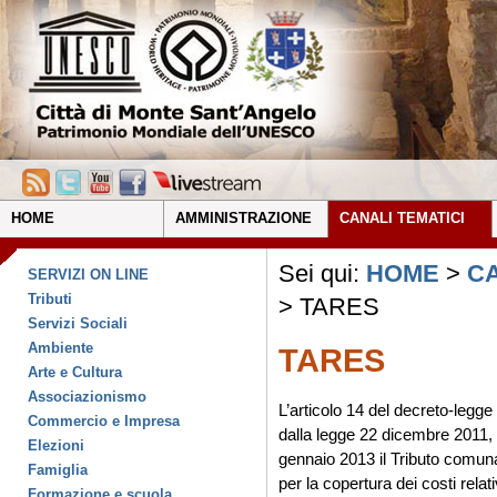
HOME
AMMINISTRAZIONE
CANALI TEMATICI
Sei qui:
HOME
>
CA
SERVIZI ON LINE
Tributi
> TARES
Servizi Sociali
Ambiente
TARES
Arte e Cultura
Associazionismo
L’articolo 14 del decreto-legg
Commercio e Impresa
dalla legge 22 dicembre 2011, n
Elezioni
gennaio 2013 il Tributo comunal
Famiglia
per la copertura dei costi relativ
Formazione e scuola