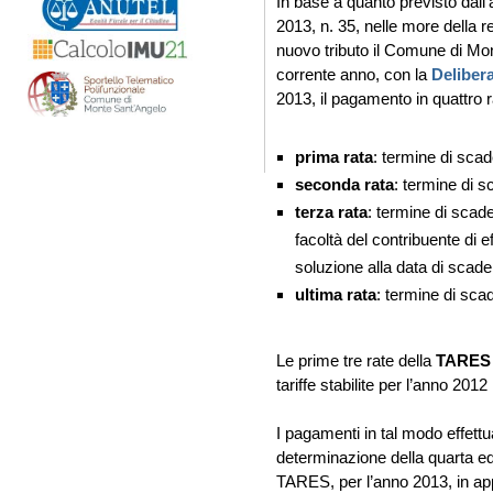
In base a quanto previsto dall’
2013, n. 35, nelle more della
nuovo tributo il Comune di Mon
corrente anno, con la
Delibera
2013, il pagamento in quattro r
prima rata
: termine di sc
seconda rata
: termine di 
terza rata
: termine di sca
facoltà del contribuente di e
soluzione alla data di scade
ultima rata
: termine di sc
Le prime tre rate della
TARE
tariffe stabilite per l’anno 201
I pagamenti in tal modo effettu
determinazione della quarta ed 
TARES, per l’anno 2013, in app