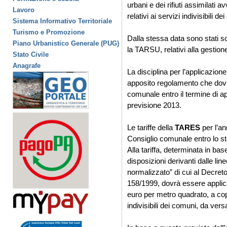
urbani e dei rifiuti assimilati a
Lavoro
relativi ai servizi indivisibili d
Sistema Informativo Territoriale
Turismo e Promozione
Dalla stessa data sono stati sop
Piano Urbanistico Generale (PUG)
la TARSU, relativi alla gestione 
Stato Civile
Anagrafe
La disciplina per l’applicazio
apposito regolamento che dovr
comunale entro il termine di ap
previsione 2013.
Le tariffe della
TARES
per l’a
Consiglio comunale entro lo s
Alla tariffa, determinata in bas
disposizioni derivanti dalle lin
normalizzato” di cui al Decret
158/1999, dovrà essere applic
euro per metro quadrato, a coper
indivisibili dei comuni, da vers