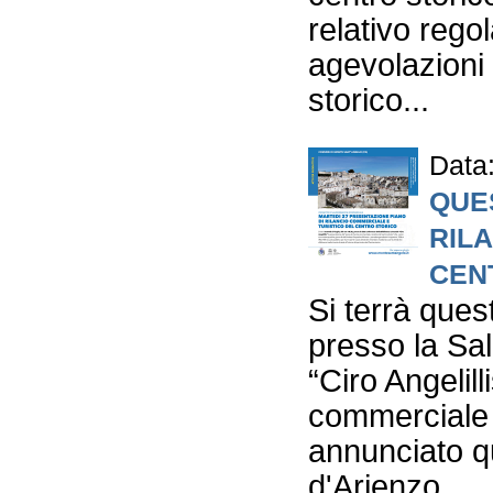
relativo reg
agevolazioni 
storico...
Data
QUE
RIL
CEN
Si terrà ques
presso la Sa
“Ciro Angelill
commerciale e
annunciato q
d'Arienzo ...