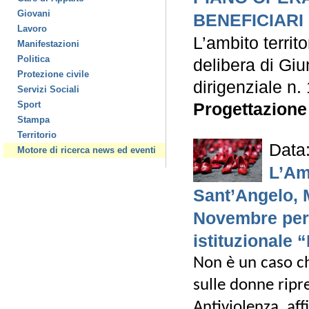
Giovani
BENEFICIARI 
Lavoro
L’ambito territ
Manifestazioni
Politica
delibera di Giu
Protezione civile
dirigenziale n
Servizi Sociali
Progettazione
Sport
Stampa
Territorio
Data
Motore di ricerca news ed eventi
L’Am
Sant’Angelo, M
Novembre per r
istituzionale 
Non è un caso ch
sulle donne ripr
Antiviolenza, af