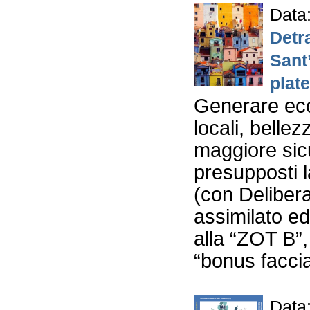
Data
Detr
Sant
plate
Generare eco
locali, bellez
maggiore sicu
presupposti 
(con Deliber
assimilato ed
alla “ZOT B”,
“bonus facciat
Data