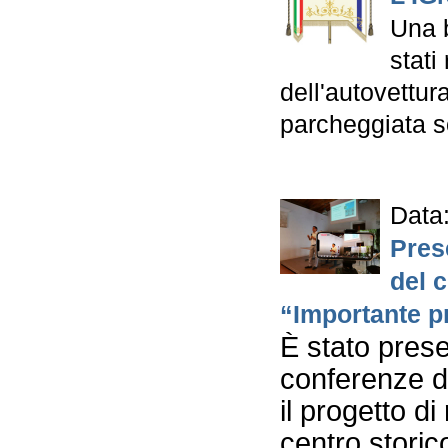
Una b
stati
dell'autovettu
parcheggiata s
Data
Pres
del 
“Importante p
È stato prese
conferenze de
il progetto di
centro storic