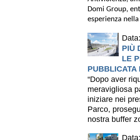
Domi Group, entr
esperienza nella 
Data
PIÙ 
LE 
PUBBLICATA 
“Dopo aver riqu
meravigliosa p
iniziare nei pr
Parco, prosegui
nostra buffer 
Data