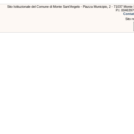
Sito Istituzionale del Comune di Monte Sant'Angelo - Piazza Municipio, 2 - 71037 Mont
P.I. 004639
Contat
Sito r