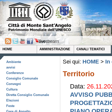
HOME
AMMINISTRAZIONE
CANALI TEMATICI
Sei qui:
HOME
>
In
Ambiente
avvisi
Territorio
Conferenze
Consiglio Comunale
Convegni
Data:
26.11.20
Cultura
AVVISO PUBB
Diretta Consiglio Comunale
Elezioni
PROGETTAZIO
Feste
PIANO OPERA
Gare di Appalto