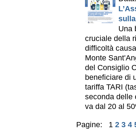
L’As
sulla
Una 
cruciale della 
difficoltà caus
Monte Sant'Ang
del Consiglio 
beneficiare di 
tariffa TARI (ta
seconda delle 
va dal 20 al 5
Pagine: 1
2
3
4