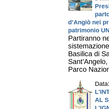
Pres
parto
d’Angiò nei pr
patrimonio 
Partiranno ne
sistemazione 
Basilica di 
Sant’Angelo,
Parco Nazio
Data
L'I
AL S
L'IG