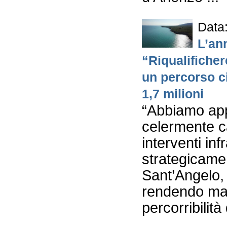
Data
L’an
“Riqualificher
un percorso ci
1,7 milioni
“Abbiamo app
celermente ca
interventi inf
strategicament
Sant’Angelo, 
rendendo magg
percorribilità 