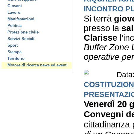
Giovani
INCONTRO P
Lavoro
Si terrà
giov
Manifestazioni
presso la
sal
Politica
Protezione civile
Clarisse
l’in
Servizi Sociali
Buffer Zone 
Sport
Stampa
operative per
Territorio
Motore di ricerca news ed eventi
Data
COSTITUZIO
PRESENTAZI
Venerdì 20 g
Convegni de
cittadinanza 