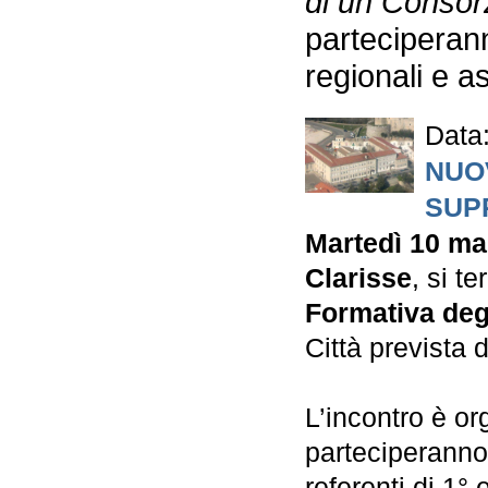
di un Consor
parteciperann
regionali e a
Data
NUOV
SUP
Martedì 10 mar
Clarisse
, si t
Formativa degl
Città prevista 
L’incontro è or
parteciperanno
referenti di 1° 