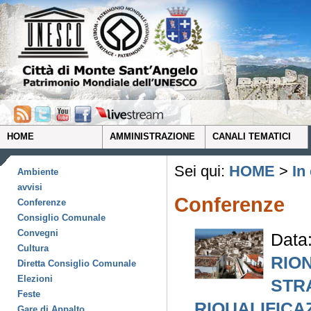
HOME
AMMINISTRAZIONE
CANALI TEMATICI
Sei qui:
HOME
>
In
Ambiente
avvisi
Conferenze
Conferenze
Consiglio Comunale
Convegni
Data
Cultura
RIO
Diretta Consiglio Comunale
Elezioni
STR
Feste
RIQUALIFICA
Gare di Appalto