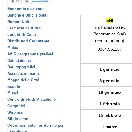
Economia e aziende
Banche e Uffici Postali
ENI
Numeri Utili
via
Palladino (ex
Farmacie di Turno
Panoramica Sud)
Luoghi di Culto
(centro urbano)
Distributori Carburante
Meteo
0884.561107
AVIS programma prelievi
Dati statistici
Dati topografici
1 gennaio
Associazionismo
Mappa della CittÃ
6 gennaio
Scuole
18 gennaio
Musei
Centro di Studi Micaelici e
1 febbraio
Garganici
Wireless
15 febbraio
Biblioteche
Coordinamento Territoriale per
1 marzo
l'Ambiente