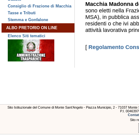
Macchia Madonna de
Consiglio di Frazione di Macchia
sono eletti nella Fraz
Tasse e Tributi
MSA), in pubblica assem
Stemma e Gonfalone
residenti o che ivi ab
ALBO PRETORIO ON LINE
attività lavorativa prin
Elenco Siti tematici
[
Regolamento Consi
Sito Istituzionale del Comune di Monte Sant'Angelo - Piazza Municipio, 2 - 71037 Mont
P.I. 004639
Contat
Sito r