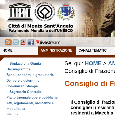
HOME
AMMINISTRAZIONE
CANALI TEMATICI
Sei qui:
HOME
>
A
Il Sindaco e la Giunta
Organigramma
Consiglio di Frazion
Bandi, concorsi e graduatorie
Delibere e determine
Consiglio di 
Comunicati Stampa
Il Segretario Generale
Piano triennale opere pubbliche
Il
Consiglio di frazi
Atti, regolamenti, ordinanze e
consiglieri
(resident
modulistica
residenti a Macchia
Statuto