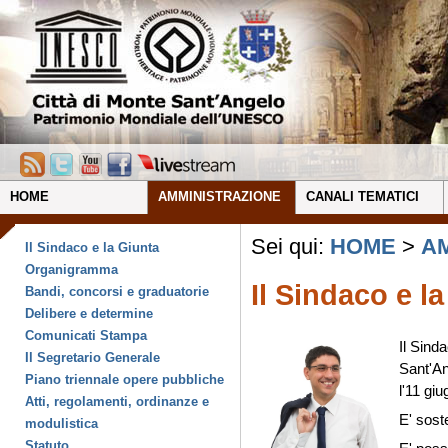
HOME
AMMINISTRAZIONE
CANALI TEMATICI
Sei qui:
HOME
>
A
Il Sindaco e la Giunta
Organigramma
Il Sindaco e l
Bandi, concorsi e graduatorie
Delibere e determine
Comunicati Stampa
Il Sind
Il Segretario Generale
Sant'A
Piano triennale opere pubbliche
l'11 gi
Atti, regolamenti, ordinanze e
E' sost
modulistica
Statuto