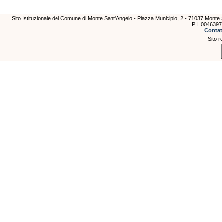
Sito Istituzionale del Comune di Monte Sant'Angelo - Piazza Municipio, 2 - 71037 Mont
P.I. 004639
Contat
Sito r