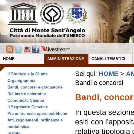
HOME
AMMINISTRAZIONE
CANALI TEMATICI
Sei qui:
HOME
>
A
Il Sindaco e la Giunta
Organigramma
Bandi e concorsi
Bandi, concorsi e graduatorie
Delibere e determine
Bandi, concor
Comunicati Stampa
Il Segretario Generale
In questa sezione 
Piano triennale opere pubbliche
esiti con l'apposi
Atti, regolamenti, ordinanze e
modulistica
relativa tipologia
Statuto