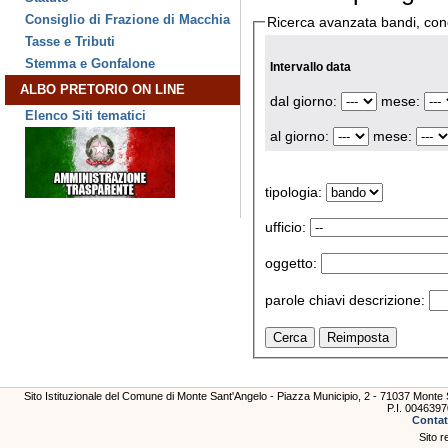
Consiglio di Frazione di Macchia
Ricerca avanzata bandi, con
Tasse e Tributi
Stemma e Gonfalone
Intervallo data
ALBO PRETORIO ON LINE
dal giorno:
mese:
Elenco Siti tematici
al giorno:
mese:
tipologia:
ufficio:
oggetto:
parole chiavi descrizione:
Sito Istituzionale del Comune di Monte Sant'Angelo - Piazza Municipio, 2 - 71037 Mont
P.I. 004639
Contat
Sito r