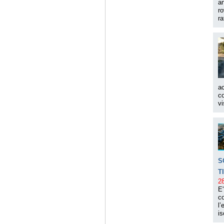
an
ro
ra
ac
co
vi
S
T
2
E'
co
l’
is