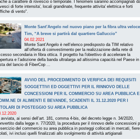
che a carattere di rovescio o temporale. I fenomeni saranno accompagnati d
vesci di forte intensita', locali grandinate, frequente attivita' elettrica e forti
ffiche di vento".
Monte Sant’Angelo nel nuovo piano per la fibra ultra veloce
Tim, “A breve si partirà dal quartiere Galluccio”
04.02.2021
Monte Sant’Angelo è nell’elenco predisposto da TIM relativo
all’offerta di coinvestimento per la realizzazione della rete di
cesso secondaria in fibra ottica. Il progetto ha l'obiettivo di accelerare la
pertura e l’adozione della banda ultralarga ad altissima capacità nel Paese in
sta del lancio di FiberCop ...
AVVIO DEL PROCEDIMENTO DI VERIFICA DEI REQUISITI
SOGGETTIVI ED OGGETTIVI PER IL RINNOVO DELLE
CONCESSIONI PER IL COMMERCIO SU AREA PUBBLICA E
OMM.NE DI ALIMENTI E BEVANDE, SCADENTI IL 31.12.2020 PER I
ITOLARI DI POSTEGGIO SU AREA PUBBLICA
8.12.2020
 avviata, ai sensi dell’art. 181, comma 4-bis, del decreto legge n. 34/2020,
nvertito dalla legge n. 77/2020, la procedura per il rinnovo delle concessioni p
esercizio del commercio su area pubblica in posteggi collocati in mercati, fiere
olati, ivi inclusi quelli finalizzati allo svolgimento di attività artigianali