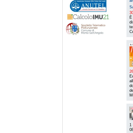
a
S
3
È 
di
te
C
2
Ed
al
d
de
M
1 
08