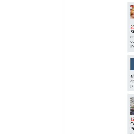
2
Si
se
co
in
al
ep
pa
1
Co
Pi
sa