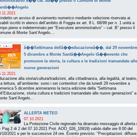
mministrativo â�� cat. Bâ�� presso il Comune di Monte
antâ��Angelo
0.11.2021
indetto un avviso di avviamento numerico mediante selezione riservata ai
sabili iscritti in elenco dell’ambito di Foggia ex art. 8 L. 68/99 per n. 1 unità a
mpo pieno e indeterminato per “Esecutore amministrativo” – cat. B” presso il
omune di Monte Sant’Angelo....
â��Settimana dellâ��educazioneâ��, dal 29 novembre
5 dicembre a Monte Santâ��Angelo lâ��evento che
promuove la storia, la cultura e le tradizioni tramandate all
nuove generazioni
6.11.2021
ucazione alla storia/cultura/tradizioni, alla cittadinanza, alla legalità, al teatro
la lettura, all’ambiente: sono i sei contenitori che da lunedì 29 novembre a
omenica 5 dicembre animeranno la terza edizione della “Settimana
ll’Educazione, storia cultura e tradizioni tramandate alle nuove generazioni” a
onte Sant’Angelo...
ALLERTA METEO
07.10.2021
La Protezione Civile regionale ha diramato messaggio di allerta 
- Pag 2 di 2 del 07.10.2021 Prot. AOO_026_10919) valido dalle ore 8:00 del
/10/2021 e per le successive 24 ore. Evento previsto: "Precipitazioni: diffuse