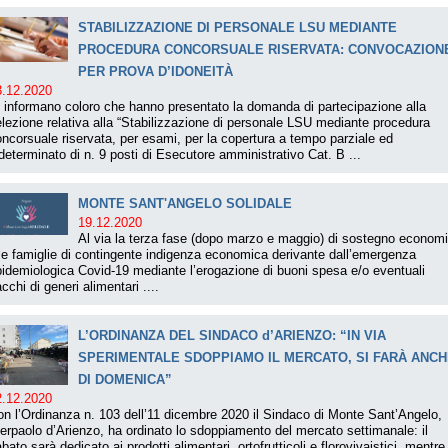
STABILIZZAZIONE DI PERSONALE LSU MEDIANTE
PROCEDURA CONCORSUALE RISERVATA: CONVOCAZION
PER PROVA D’IDONEITÀ
3.12.2020
 informano coloro che hanno presentato la domanda di partecipazione alla
lezione relativa alla “Stabilizzazione di personale LSU mediante procedura
ncorsuale riservata, per esami, per la copertura a tempo parziale ed
determinato di n. 9 posti di Esecutore amministrativo Cat. B ...
MONTE SANT'ANGELO SOLIDALE
19.12.2020
Al via la terza fase (dopo marzo e maggio) di sostegno econom
le famiglie di contingente indigenza economica derivante dall’emergenza
idemiologica Covid-19 mediante l’erogazione di buoni spesa e/o eventuali
cchi di generi alimentari ....
L’ORDINANZA DEL SINDACO d’ARIENZO: “IN VIA
SPERIMENTALE SDOPPIAMO IL MERCATO, SI FARÀ ANC
DI DOMENICA”
2.12.2020
n l’Ordinanza n. 103 dell’11 dicembre 2020 il Sindaco di Monte Sant’Angelo,
erpaolo d’Arienzo, ha ordinato lo sdoppiamento del mercato settimanale: il
bato sarà dedicato ai prodotti alimentari, ortofrutticoli e florovivaistici, mentre