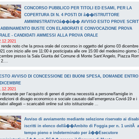
CONCORSO PUBBLICO PER TITOLI ED ESAMI, PER LA
COPERTURA DI N. 4 POSTI DI â��ISTRUTTORE
AMMINISTRATIVOâ��â�� AVVISO ESITO PROVE SCRIT
 ABBINAMENTO BUSTE CON ELABORATI E CONVOCAZIONE PROVA
RALE - CANDIDATI AMMESSI ALLA PROVA ORALE
2.12.2021
 rende noto che la prova orale del concorso in oggetto del giorno 03 dicembre
21 con inizio alle ore 11:00 è posticipata alle ore 15:00 del medesimo giorno 
icembre presso la Sala Giunta del Comune di Monte Sant’Angelo, Piazza Ro
 2....
ESTO AVVISO DI CONCESSIONE DEI BUONI SPESA, DOMANDE ENTRO 
 DICEMBRE
1.12.2021
 domande per l’acquisto di generi di prima necessità a persone/famiglie in
ndizioni di disagio economico e sociale causato dall’emergenza Covid-19 e i
lativi allegati – scaricabili online sul sito istituzionale ...
Avviso di avviamento mediante selezione riservato ai disabi
iscritti in elenco dellâ��Ambito di Foggia per n. 1 unitÃ 
tempo pieno e indeterminato per â��Esecutore