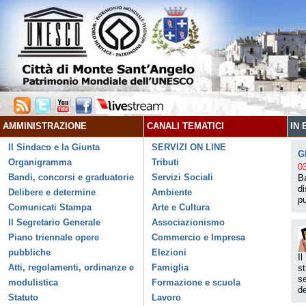
AMMINISTRAZIONE
CANALI TEMATICI
IN 
Il Sindaco e la Giunta
SERVIZI ON LINE
G
Organigramma
Tributi
0
Bandi, concorsi e graduatorie
Servizi Sociali
Ba
di
Delibere e determine
Ambiente
pu
Comunicati Stampa
Arte e Cultura
Il Segretario Generale
Associazionismo
Piano triennale opere
Commercio e Impresa
pubbliche
Elezioni
Il
Atti, regolamenti, ordinanze e
Famiglia
st
se
modulistica
Formazione e scuola
de
Statuto
Lavoro