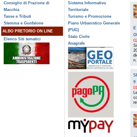
Consiglio di Frazione di
Sistema Informativo
Macchia
Territoriale
Tasse e Tributi
Turismo e Promozione
Stemma e Gonfalone
Piano Urbanistico Generale
E
(PUG)
ALBO PRETORIO ON LINE
O
Stato Civile
Elenco Siti tematici
0
Anagrafe
Si
20
d
n.
S
9
0
Le
co
re